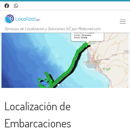
Saltar al contenido
Me
Servicios de Localizacion y Soluciones IoT, por Melecnet.com
Localización de
Embarcaciones