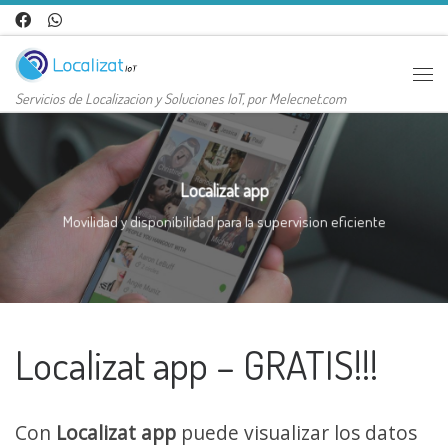
Saltar al contenido
Me
Servicios de Localizacion y Soluciones IoT, por Melecnet.com
Localizat app
Movilidad y disponibilidad para la supervision eficiente
Localizat app – GRATIS!!!
Con
Localizat app
puede visualizar los datos